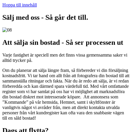
Hoppa till innehåll
Sälj med oss - Så går det till.
Att sälja sin bostad - Så ser processen ut
Varje fastighet är speciell men det finns vissa gemensamma saker vi
alltid trycker på.
Om du planerar att sälja längre fram, så förbereder vi din försäljning
kostnadsfritt. Vi tar hand om allt från att fotografera din bostad till att
sammanställa ritningar och fakta. När du är redo att sälja, är vi redan
förberedda och kan därmed spara värdefull tid. Med vårt omfattande
register som vi har samlat på oss har vi möjlighet att marknadsföra
din bostad diskret mot intresserade köpare. Att annonsera som
”Kommande” på vår hemsida, Hemnet, samt i skyltfönster är
vanligtvis något vi avråder från, men att direkt kontakta utvalda
personer från vårt kundregister kan ofta vara den snabbaste vägen
till en såld bostad!
Dags att flytta?