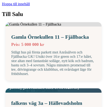
Hoppa till innehåll
Till Salu
Gamla Örnekullen 11 – Fjällbacka
Pris: 5 000 000 kr
Stiligt hus på första parkett mot Anråsälven och
Fjällbacka GK! Utsikt över 16:e green och 17:e hålet,
stor altan med fantastiskt solläge, nytt kök och badrum,
bastu och 3–4 sovrum. Några minuters promenad till
tee, drivingrange och klubbhus, ett svårslaget läge för
fritidshuset.
Visning: 15 augusti kl 11:00-12:00 (Boka visning
med fastighetsmäklare Jacob Agertoft,
jacob@joreviken.se eller 0708402373!)
falkens väg 3a – Hällevadsholm