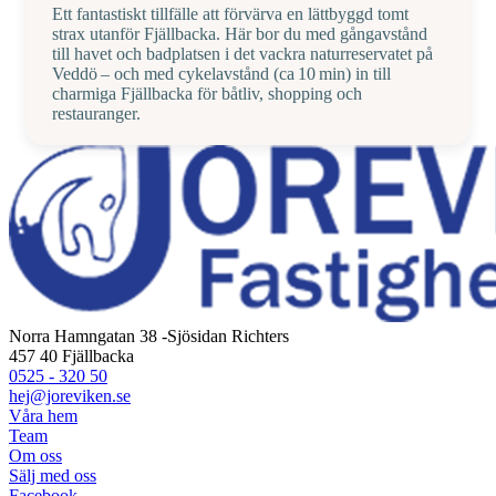
Ett fantastiskt tillfälle att förvärva en lättbyggd tomt
strax utanför Fjällbacka. Här bor du med gångavstånd
till havet och badplatsen i det vackra naturreservatet på
Veddö – och med cykelavstånd (ca 10 min) in till
charmiga Fjällbacka för båtliv, shopping och
restauranger.
Norra Hamngatan 38 -Sjösidan Richters
457 40 Fjällbacka
0525 - 320 50
hej@joreviken.se
Våra hem
Team
Om oss
Sälj med oss
Facebook